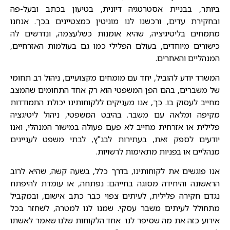
ביותר, בבניית אסטרטגיה דיונית, בטיעון בכתב ובעל-פה
ובחקירת עדים, ורכשנו לנו מוניטין כמצטיינים בכך. אנחנו
מתמחים בליטיגיציה, שהיא אומנות כשלעצמה, ונדרשים לה
כישורים מיוחדים, בעולם הפלילי כמו גם בעולמות האזרחיים,
המנהליים והאחרים.
המשרד יודע להוביל, יחד עם מומחים מקצועיים, ניהול רב תחומי
של משברים, בהם הפן המשפטי הוא רק אחד התחומים שהמצב
מחייב לעסוק בו. כך, אנו מעניקים ללקוחותינו יכולת התמודדות
מקיפה ומלאה עם משבר. בהיבט המשפטי, ניהול ליטיגציה
פלילית או אזרחית מחייב לא פעם פעולה במישור המנהלי, ואנו
יודעים לספק זאת, בעתירות לבג"ץ, לבתי משפט לעניינים
מנהליים או בפניות מתאימות לרשויות.
אנו פוגשים את לקוחותינו, בדרך כלל, בשעה קשה, שהיא לרוב
הראשונה והיחידה מסוגה בחייהם: נפתחה, או עומדת להיפתח
נגדם חקירה פלילית, לעיתים צפוי כבר כתב אישום, ובמקביל
מתחולל לעיתים משבר עסקי. שמנו לנו למטרה, לשחזר בכל
אירוע כזה את מה שסיפר לנו אחד הלקוחות שלנו שאמר לאשתו