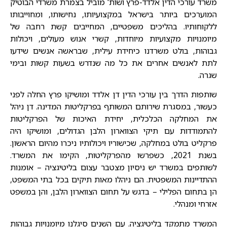
משרד עורכי הדין אלדד-פרץ ושות' מוביל בצמרת משרדי הבוטיק
המוערכים ביותר בישראל במקצועיותו, נחישותו, ומחוייבותו
ללקוחותיו. בהליכים משפטיים, המחייבים קשת רחבה של
מיומנויות מקצועיות מיוחדות, קשרי אנוש מעולים, ויכולות
גבוהות, בולט משרדנו כיחידת עילית, שבראשה אנשים שידעו
לתת לאנשים אחרים את כל מה שנדרש בשעות קשות ובימי
שגרה.
שותפות הדרך בין עורכי הדין דן אלדד ומושיקו פרץ החלה לפני
כעשור, במסגרת שירותם המשותף בפרקליטות המדינה. דן ניהל
את המחלקה הכלכלית, יחידת האיכות של הפרקליטות
להתמודדות עם תיקי הצווארון הלבן הגדולים, ומושיקו היה
פרקליט בולט במחלקה, שכישוריו ויכולותיו ניכרו מהיום הראשון.
בשנת 2021, כשפרשו מהפרקליטות, הקימו את המשרד.
לשותפים במשרד יש ניסיון מצטבר עצום בליטיגציה – אומנות
ההתדיינות המשפטית. הם ניהלו מאות תיקים בכל בתי המשפט,
הן בתחום הפלילי – בדגש על תחום הצווארון הלבן, והן במשפט
אזרחי ומנהלי.
המשרד מתמקד בליטיגציה. עם השנים סיגלנו מיומנויות גבוהות