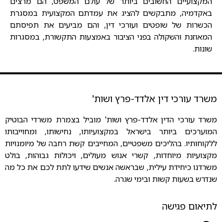
המקצועיים החשובים ביותר של עולם המשפט, הם מרצים
באקדמיה, מתבקשים להציג את עמדתם המקצועית במסגרת
הכשרות של שופטים ועורכי דין, והם מביעים את תפיסתם
המאוזנת והשקולה בפני הציבור באמצעות התקשורת, במסגרות
שונות.
משרד עורכי דין אלדד-פרץ ושות'
משרד עורכי הדין אלדד-פרץ ושות' מוביל בצמרת משרדי הבוטיק
המוערכים ביותר בישראל במקצועיותו, נחישותו, ומחוייבותו
ללקוחותיו. בהליכים משפטיים, המחייבים קשת רחבה של מיומנויות
מקצועיות מיוחדות, קשרי אנוש מעולים, ויכולות גבוהות, בולט
משרדנו כיחידת עילית, שבראשה אנשים שידעו לתת לכם את כל מה
שנדרש בשעות קשות ובימי שגרה.
לתיאום פגישה