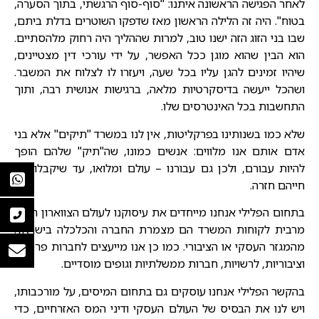
לאחר הפגישה הראשונה איתנו: "סוף-סוף הרגשתי, בתוך הסערה,
בטוח". היה זה הלילה הראשון מאז שדפקו השוטרים בדלת ביתם,
שבו בני הזוג הזה ישנו טוב, למרות שההליך היה רחוק מלהסתיים.
הוא הבין שהוא מוגן ככל האפשר, על ידי עורכי דין מצטיינים,
שיהיו זמינים להגן עליו בכל שעה, ויעזרו לו לצלוח את המשבר.
ושהכל ייעשה בדיסקרטיות מלאה, ברגישות אנושית רבה, ותוך
התחשבות בכל האינטרסים שלו.
שלא כמו בשנותינו בפרקליטות, אין לנו במשרד "תיקים" אלא בני
אדם אותם אנו מלווים: אנשים כמונו, שה"תיק" שלהם הופך
להיות עבורם, ולכן גם עבורנו – עולם ומלואו, עד שיקבלו את
חייהם חזרה.
בתחום הפלילי אנחנו מייחדים את עיסוקנו לעולם הצווארון הלבן.
מרבית לקוחות המשרד הם מצמרת החברה והכלכלה בישראל:
מהמגזר העסקי או הציבורי. כמו כן אנו מייעצים לחברות פרטיות
וציבוריות, לרשויות, חברות ממשלתיות וגופים מוסדיים.
בהקשר הפלילי אנחנו עוסקים גם בתחום המיסים, על מורכבותו,
ויש לנו את הבסיס של העולם העסקי ודיני המס האזרחיים, כדי